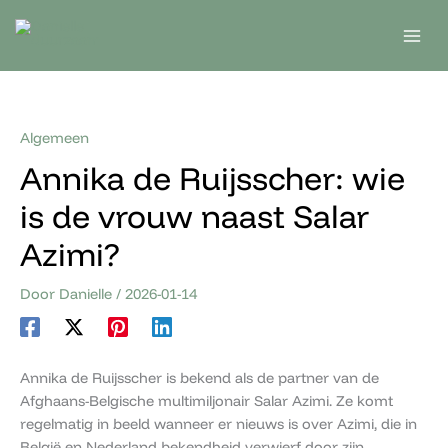
Ga
naar
de
inhoud
Algemeen
Annika de Ruijsscher: wie
is de vrouw naast Salar
Azimi?
Door
Danielle
/
2026-01-14
Annika de Ruijsscher is bekend als de partner van de
Afghaans-Belgische multimiljonair Salar Azimi. Ze komt
regelmatig in beeld wanneer er nieuws is over Azimi, die in
België en Nederland bekendheid verwierf door zijn