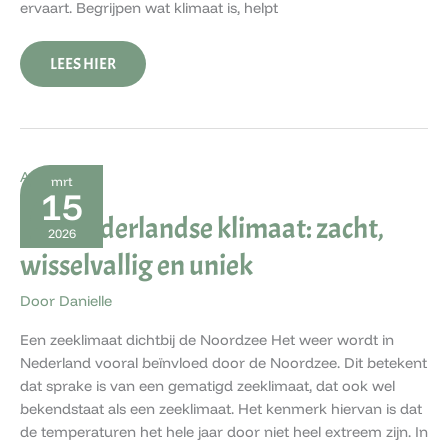
ervaart. Begrijpen wat klimaat is, helpt
LEES HIER
HET
Algemeen
mrt
NEDERLANDSE
15
KLIMAAT:
Het Nederlandse klimaat: zacht,
ZACHT,
2026
WISSELVALLIG
EN
wisselvallig en uniek
UNIEK
Door
Danielle
Een zeeklimaat dichtbij de Noordzee Het weer wordt in
Nederland vooral beïnvloed door de Noordzee. Dit betekent
dat sprake is van een gematigd zeeklimaat, dat ook wel
bekendstaat als een zeeklimaat. Het kenmerk hiervan is dat
de temperaturen het hele jaar door niet heel extreem zijn. In