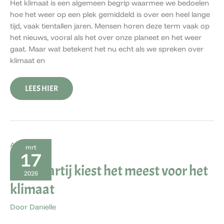
Het klimaat is een algemeen begrip waarmee we bedoelen
hoe het weer op een plek gemiddeld is over een heel lange
tijd, vaak tientallen jaren. Mensen horen deze term vaak op
het nieuws, vooral als het over onze planeet en het weer
gaat. Maar wat betekent het nu echt als we spreken over
klimaat en
LEES HIER
DEZE
Algemeen
mrt
PARTIJ
17
KIEST
Deze partij kiest het meest voor het
HET
2026
MEEST
VOOR
klimaat
HET
KLIMAAT
Door
Danielle