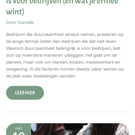
is voor bedrijven (en wat je ermee
wint)
Door
Danielle
Bedrijven die duurzaamheid serieus nemen, presteren op
de lange termijn beter dan bedrijven die dat niet doen.
Waarom duurzaamheid belangrijk is voor bedrijven, laat
zich op meerdere manieren uitleggen: het gaat om de
planeet, maar ook om klanten, kosten, medewerkers en
wetgeving. Al die factoren komen steeds vaker samen op
de plek waar beslissingen worden
LEES HIER
HET
mrt
KLIMAAT: