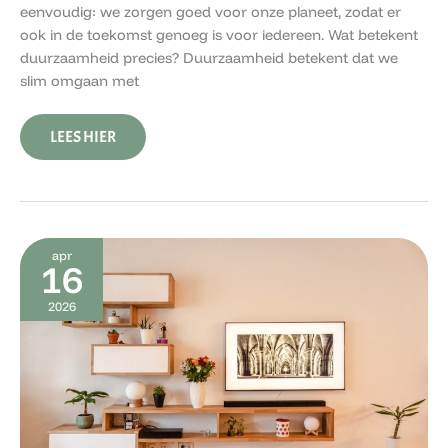
eenvoudig: we zorgen goed voor onze planeet, zodat er
ook in de toekomst genoeg is voor iedereen. Wat betekent
duurzaamheid precies? Duurzaamheid betekent dat we
slim omgaan met
LEES HIER
WAT
apr
BETEKENT
16
DUURZAAMHEID
VOOR
2026
JOU?
ZO
ONTDEK
JE
JE
EIGEN
ANTWOORD