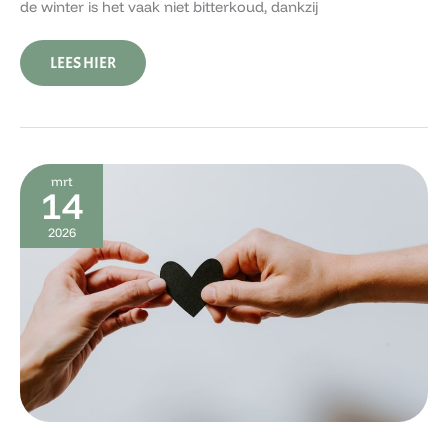
de winter is het vaak niet bitterkoud, dankzij
LEES HIER
HET
mrt
PRIVÉLEVEN
14
VAN
FLOOR
2026
BREMER:
WIE
DEELT
HAAR
GELUK?