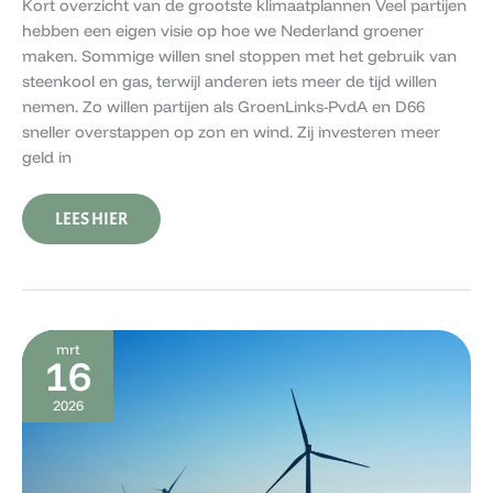
Kort overzicht van de grootste klimaatplannen Veel partijen
hebben een eigen visie op hoe we Nederland groener
maken. Sommige willen snel stoppen met het gebruik van
steenkool en gas, terwijl anderen iets meer de tijd willen
nemen. Zo willen partijen als GroenLinks-PvdA en D66
sneller overstappen op zon en wind. Zij investeren meer
geld in
LEES HIER
WAT
mrt
HET
16
KLIMAAT
OP
2026
AARDE
BEPAALT
EN
WAAROM
DAT