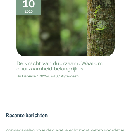
10
2025
De kracht van duurzaam: Waarom
duurzaamheid belangrijk is
By
Danielle
/
2025-07-10
/
Algemeen
Recente berichten
Zonnepanelen op je dak: wat je echt moet weten voordat je