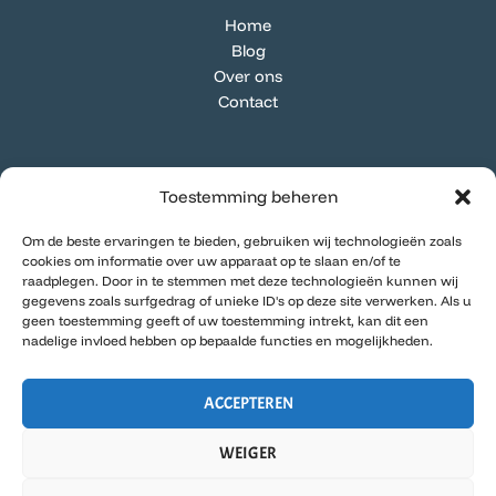
Home
Blog
Over ons
Contact
Categorieën
Toestemming beheren
Algemeen
Om de beste ervaringen te bieden, gebruiken wij technologieën zoals
Buiten & Natuur
cookies om informatie over uw apparaat op te slaan en/of te
DIY & Hergebruik
raadplegen. Door in te stemmen met deze technologieën kunnen wij
gegevens zoals surfgedrag of unieke ID's op deze site verwerken. Als u
Duurzaam Huis
geen toestemming geeft of uw toestemming intrekt, kan dit een
Groene Gewoontes
nadelige invloed hebben op bepaalde functies en mogelijkheden.
Groene Nieuwtjes
ACCEPTEREN
WEIGER
COPYRIGHT © 2026 | DANIELLE DUURZAAM