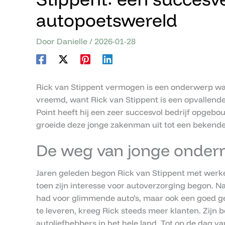
autopoetswereld
Door
Danielle
/
2026-01-28
Rick van Stippent vermogen is een onderwerp waa
vreemd, want Rick van Stippent is een opvallende
Point heeft hij een zeer succesvol bedrijf opgebou
groeide deze jonge zakenman uit tot een bekende 
De weg van jonge ondern
Jaren geleden begon Rick van Stippent met werken
toen zijn interesse voor autoverzorging begon. Na 
had voor glimmende auto’s, maar ook een goed gev
te leveren, kreeg Rick steeds meer klanten. Zijn be
autoliefhebbers in het hele land. Tot op de dag v