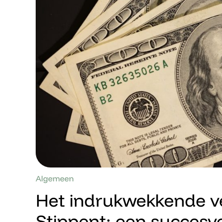
Algemeen
Het indrukwekkende v
Stippent: een succesve