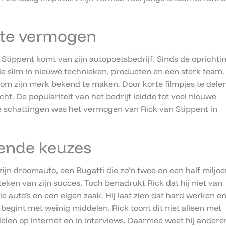
rote vermogen
Stippent komt van zijn autopoetsbedrijf. Sinds de oprichti
erde slim in nieuwe technieken, producten en een sterk team.
om zijn merk bekend te maken. Door korte filmpjes te dele
acht. De populariteit van het bedrijf leidde tot veel nieuwe
e schattingen was het vermogen van Rick van Stippent in
lende keuzes
ijn droomauto, een Bugatti die zo’n twee en een half miljo
 teken van zijn succes. Toch benadrukt Rick dat hij niet van
 auto’s en een eigen zaak. Hij laat zien dat hard werken e
begint met weinig middelen. Rick toont dit niet alleen met
delen op internet en in interviews. Daarmee weet hij andere