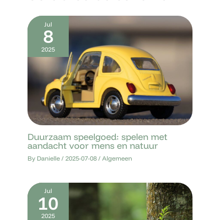
Jul
8
2025
Duurzaam speelgoed: spelen met
aandacht voor mens en natuur
By
Danielle
/
2025-07-08
/
Algemeen
Jul
10
2025