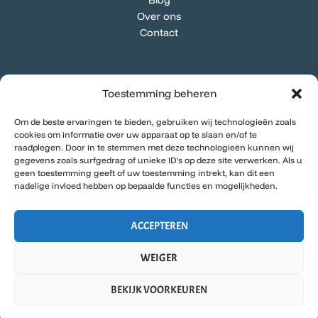
Over ons
Contact
Categorieën
Toestemming beheren
Algemeen
Om de beste ervaringen te bieden, gebruiken wij technologieën zoals
Buiten & Natuur
cookies om informatie over uw apparaat op te slaan en/of te
DIY & Hergebruik
raadplegen. Door in te stemmen met deze technologieën kunnen wij
gegevens zoals surfgedrag of unieke ID's op deze site verwerken. Als u
Duurzaam Huis
geen toestemming geeft of uw toestemming intrekt, kan dit een
Groene Gewoontes
nadelige invloed hebben op bepaalde functies en mogelijkheden.
Groene Nieuwtjes
ACCEPTEREN
WEIGER
COPYRIGHT © 2026 | DANIELLE DUURZAAM
BEKIJK VOORKEUREN